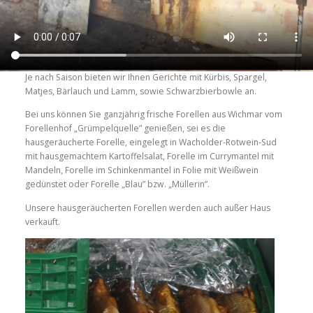
Je nach Saison bieten wir Ihnen Gerichte mit Kürbis, Spargel,
Matjes, Bärlauch und Lamm, sowie Schwarzbierbowle an.
Bei uns können Sie ganzjährig frische Forellen aus Wichmar vom
Forellenhof „Grümpelquelle” genießen, sei es die
hausgeräucherte Forelle, eingelegt in Wacholder-Rotwein-Sud
mit hausgemachtem Kartoffelsalat, Forelle im Currymantel mit
Mandeln, Forelle im Schinkenmantel in Folie mit Weißwein
gedünstet oder Forelle „Blau” bzw. „Müllerin”.
Unsere hausgeräucherten Forellen werden auch außer Haus
verkauft.