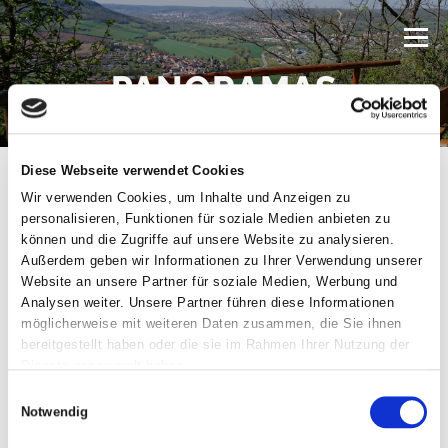
Zum
Inhalt
Menü
springen
PANORAMAS
HOME
UNSER GASTHAUS
UMGEBUNG
Diese Webseite verwendet Cookies
LINKS
Wir verwenden Cookies, um Inhalte und Anzeigen zu
personalisieren, Funktionen für soziale Medien anbieten zu
Blick auf Kunitz 01
können und die Zugriffe auf unsere Website zu analysieren.
Außerdem geben wir Informationen zu Ihrer Verwendung unserer
Website an unsere Partner für soziale Medien, Werbung und
Analysen weiter. Unsere Partner führen diese Informationen
möglicherweise mit weiteren Daten zusammen, die Sie ihnen
bereitgestellt haben oder die sie im Rahmen Ihrer Nutzung der
Dienste gesammelt haben.
Einwilligungsauswahl
Notwendig
Kunitz liegt eingebettet inmitten einer herrlichen Landschaft, welche zu